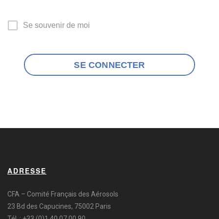
Se souvenir de moi
SE CONNECTER
ADRESSE
CFA – Comité Français des Aérosols
23 Bd des Capucines, 75002 Paris
Tél. : +33 (0)1 40 07 00 90