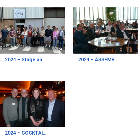
2024 – Stage aux Métiers de l’Aérosol “Mieux Connaître les Aérosols”- Session de Juin
2024 – ASSEMBLEE GENERALE DU CFA EN PRESENTIEL
2024 – COCKTAIL DINATOIRE PRE ASSEMBLEE GENERALE DU 25 AVRIL 2024