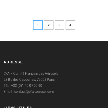
1
2
3
4
ADRESSE
CFA – Comité Français des Aérosols
23 Bd des Capucines, 75002 Paris
Tél. : +33 (0)1 40 07 00 90
Email :
contact@cfa-aerosol.com
LIENS UTILES