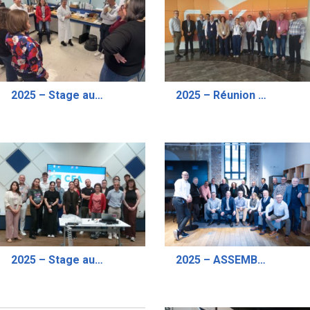
2025 – Stage aux Métiers de l’Aérosol “Mieux Connaître les Aérosols”- Session de Octobre
2025 – Réunion du Comité Exécutif Chez GSK – Site d’Evreux
2025 – Stage aux Métiers de l’Aérosol “Mieux Connaître les Aérosols”- Session de Juin
2025 – ASSEMBLEE GENERALE DU CFA EN PRESENTIEL