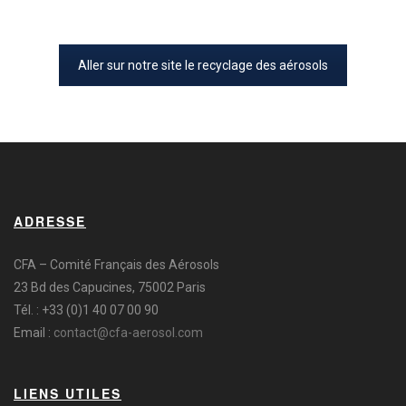
Aller sur notre site le recyclage des aérosols
ADRESSE
CFA – Comité Français des Aérosols
23 Bd des Capucines, 75002 Paris
Tél. : +33 (0)1 40 07 00 90
Email :
contact@cfa-aerosol.com
LIENS UTILES