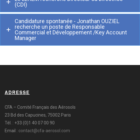
(CDI)
Candidature spontanée - Jonathan OUZIEL
recherche un poste de Responsable
Commercial et Développement /Key Account
Manager
ADRESSE
CFA – Comité Français des Aérosols
23 Bd des Capucines, 75002 Paris
Tél. : +33 (0)1 40 07 00 90
Email :
contact@cfa-aerosol.com