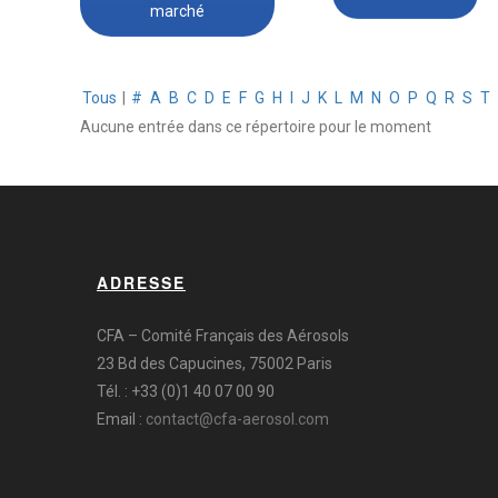
marché
Tous
|
#
A
B
C
D
E
F
G
H
I
J
K
L
M
N
O
P
Q
R
S
T
Aucune entrée dans ce répertoire pour le moment
ADRESSE
CFA – Comité Français des Aérosols
23 Bd des Capucines, 75002 Paris
Tél. : +33 (0)1 40 07 00 90
Email :
contact@cfa-aerosol.com