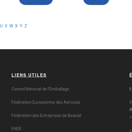
U
V
W
X
Y
Z
LIENS UTILES
Conseil National de l'Emballage
I
Fédération Européenne des Aérosols
V
A
Fédération des Entreprises de Beauté
FHER