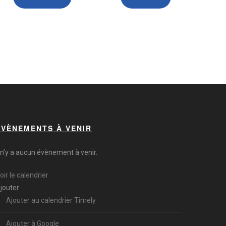
ÉVÈNEMENTS À VENIR
l n’y a aucun évènement à venir.
oir le calendrier
jouter
Ajouter au calendrier Timely
Ajouter à Google