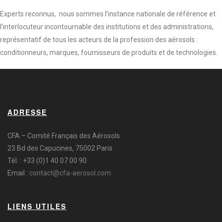
Experts reconnus, nous sommes l’instance nationale de référence et
l’interlocuteur incontournable des institutions et des administrations,
représentatif de tous les acteurs de la profession des aérosols :
conditionneurs, marques, fournisseurs de produits et de technologies.
ADRESSE
CFA – Comité Français des Aérosols
23 Bd des Capucines, 75002 Paris
Tél. : +33 (0)1 40 07 00 90
Email :
contact@cfa-aerosol.com
LIENS UTILES