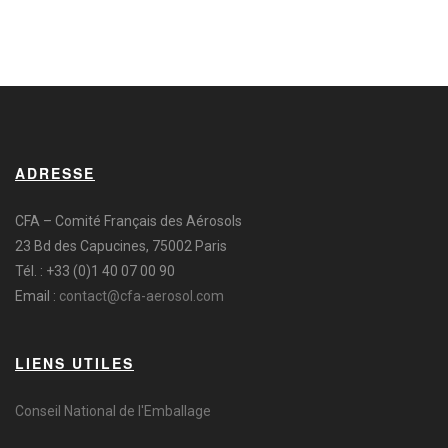
ADRESSE
CFA – Comité Français des Aérosols
23 Bd des Capucines, 75002 Paris
Tél. : +33 (0)1 40 07 00 90
Email :
contact@cfa-aerosol.com
LIENS UTILES
Conseil National de l'Emballage