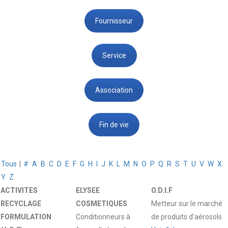
Fournisseur
Service
Association
Fin de vie
Tous
|
#
A
B
C
D
E
F
G
H
I
J
K
L
M
N
O
P
Q
R
S
T
U
V
W
X
Y
Z
ACTIVITES
ELYSEE
O.D.I.F
RECYCLAGE
COSMETIQUES
Metteur sur le marché
FORMULATION
Conditionneurs à
de produits d'aérosols