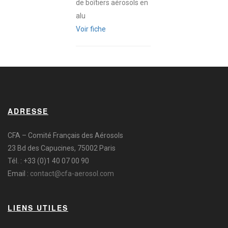
de boîtiers aérosols en
alu
Voir fiche
ADRESSE
CFA – Comité Français des Aérosols
23 Bd des Capucines, 75002 Paris
Tél. : +33 (0)1 40 07 00 90
Email :
contact@cfa-aerosol.com
LIENS UTILES