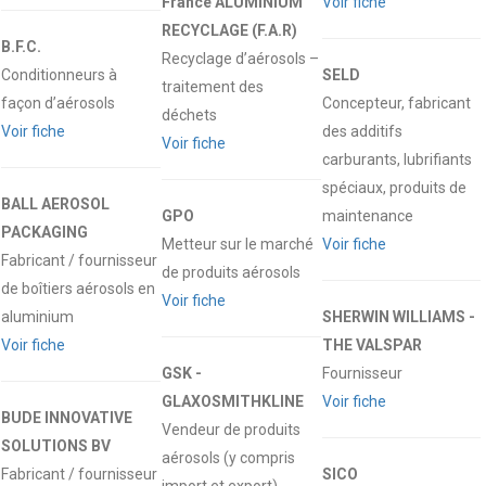
France ALUMINIUM
Voir fiche
RECYCLAGE (F.A.R)
B.F.C.
Recyclage d’aérosols –
Conditionneurs à
SELD
traitement des
façon d’aérosols
Concepteur, fabricant
déchets
Voir fiche
des additifs
Voir fiche
carburants, lubrifiants
spéciaux, produits de
BALL AEROSOL
GPO
maintenance
PACKAGING
Metteur sur le marché
Voir fiche
Fabricant / fournisseur
de produits aérosols
de boîtiers aérosols en
Voir fiche
aluminium
SHERWIN WILLIAMS -
Voir fiche
THE VALSPAR
GSK -
Fournisseur
GLAXOSMITHKLINE
Voir fiche
BUDE INNOVATIVE
Vendeur de produits
SOLUTIONS BV
aérosols (y compris
Fabricant / fournisseur
SICO