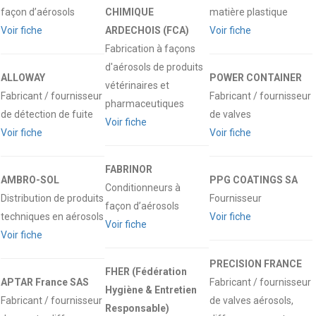
façon d’aérosols
CHIMIQUE
matière plastique
Voir fiche
ARDECHOIS (FCA)
Voir fiche
Fabrication à façons
d'aérosols de produits
ALLOWAY
POWER CONTAINER
vétérinaires et
Fabricant / fournisseur
Fabricant / fournisseur
pharmaceutiques
de détection de fuite
de valves
Voir fiche
Voir fiche
Voir fiche
FABRINOR
AMBRO-SOL
PPG COATINGS SA
Conditionneurs à
Distribution de produits
Fournisseur
façon d’aérosols
techniques en aérosols
Voir fiche
Voir fiche
Voir fiche
PRECISION FRANCE
FHER (Fédération
APTAR France SAS
Fabricant / fournisseur
Hygiène & Entretien
Fabricant / fournisseur
de valves aérosols,
Responsable)