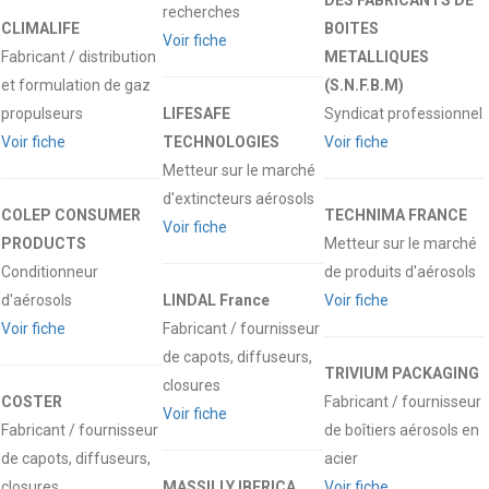
DES FABRICANTS DE
recherches
CLIMALIFE
BOITES
Voir fiche
Fabricant / distribution
METALLIQUES
et formulation de gaz
(S.N.F.B.M)
propulseurs
LIFESAFE
Syndicat professionnel
Voir fiche
TECHNOLOGIES
Voir fiche
Metteur sur le marché
d'extincteurs aérosols
COLEP CONSUMER
TECHNIMA FRANCE
Voir fiche
PRODUCTS
Metteur sur le marché
Conditionneur
de produits d'aérosols
d'aérosols
LINDAL France
Voir fiche
Voir fiche
Fabricant / fournisseur
de capots, diffuseurs,
TRIVIUM PACKAGING
closures
COSTER
Fabricant / fournisseur
Voir fiche
Fabricant / fournisseur
de boîtiers aérosols en
de capots, diffuseurs,
acier
closures
MASSILLY IBERICA
Voir fiche