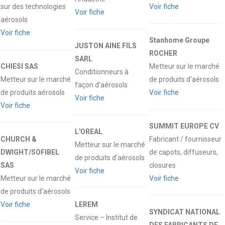
sur des technologies
Voir fiche
Voir fiche
aérosols
Voir fiche
Stanhome Groupe
JUSTON AINE FILS
ROCHER
SARL
CHIESI SAS
Metteur sur le marché
Conditionneurs à
Metteur sur le marché
de produits d'aérosols
façon d’aérosols
de produits aérosols
Voir fiche
Voir fiche
Voir fiche
SUMMIT EUROPE CV
L'OREAL
CHURCH &
Fabricant / fournisseur
Metteur sur le marché
DWIGHT/SOFIBEL
de capots, diffuseurs,
de produits d'aérosols
SAS
closures
Voir fiche
Metteur sur le marché
Voir fiche
de produits d'aérosols
Voir fiche
LEREM
SYNDICAT NATIONAL
Service – Institut de