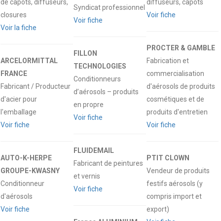
de capots, diffuseurs,
diffuseurs, capots
Syndicat professionnel
closures
Voir fiche
Voir fiche
Voir la fiche
PROCTER & GAMBLE
FILLON
ARCELORMITTAL
Fabrication et
TECHNOLOGIES
FRANCE
commercialisation
Conditionneurs
Fabricant / Producteur
d'aérosols de produits
d’aérosols – produits
d'acier pour
cosmétiques et de
en propre
l'emballage
produits d'entretien
Voir fiche
Voir fiche
Voir fiche
FLUIDEMAIL
AUTO-K-HERPE
PTIT CLOWN
Fabricant de peintures
GROUPE-KWASNY
Vendeur de produits
et vernis
Conditionneur
festifs aérosols (y
Voir fiche
d'aérosols
compris import et
Voir fiche
export)