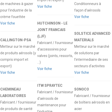
import et export)
de machines à gazer
Conditionneurs à
Voir fiche
pour l'industrie de la
façon d’aérosols
crème fouettée
Voir fiche
Voir fiche
HUTCHINSON - LE
JOINT FRANCAIS
SOLSTICE ADVANCED
(LJF)
CALLINGTON-PSA
MATERIALS
Fabricant / fournisseur
Metteur sur le marché
Metteur sur le marché
d’accessoires pour
de produits aérosols (y
de solutions par
valves (joints, ressorts,
compris import et
l'intermediaire de ses
…)
export)
secteurs d'activites
Voir fiche
Voir fiche
Voir fiche
ITW SPRAYTEC
CHEMINEAU
SONOCO
Fabricant / fournisseur
LABORATOIRES
Fabricant / fournisseur
d'aérosols de
Fabricant / fournisseur
de boîtiers aérosols en
maintenance pour
de produits de santé
acier
l'industrie