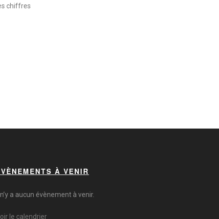
s chiffres
ÉVÈNEMENTS À VENIR
l n’y a aucun évènement à venir.
oir le calendrier