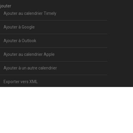
jouter
Ajouter au calendrier Timely
Ajouter à Google
Ajouter à Outlook
Ajouter au calendrier Apple
Ajouter à un autre calendrier
Exporter vers XML
S –
POLITIQUE DE CONFIDENTIALITÉ
–
MENTIONS LÉGALES