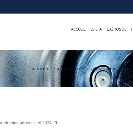
ACCUEIL
LE CFA
L’AÉROSOL
ACCUEIL
ACTUALITÉS
2025 – FEA : STA
e production aérosols en 2024
ICI