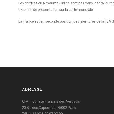
Les chiffres du Royaume-Uni ne sont pas dans le total europ
UK en fin de présentation sur la carte mondiale.
La France est en seconde position des membres de la FEA de
ADRESSE
CFA – Comité Français des Aérosols
23 Bd des Capucines, 75002 Paris