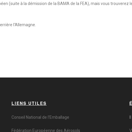
éen (suite à la démission de la BAMA de la FEA), mais vous trouverez le
rrière l’Allemagne.
LIENS UTILES
Conseil National de l'Emballage
I
Fédération Européenne des Aérosols
V