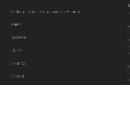
A
Fédération des Entreprises de Beauté
FHER
ASFERA
CITEO
EcoDDS
LEREM
SNFBM
Offres d'emploi
Ⓒ COMITÉ FRANÇAIS DES AÉROSOL